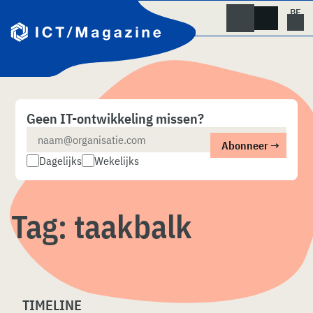
Skip
naar
content
Geen IT-ontwikkeling missen?
Dagelijks
Wekelijks
Tag:
taakbalk
TIMELINE