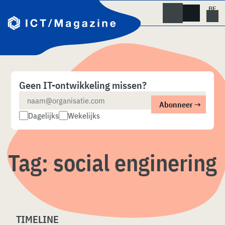
Skip
naar
content
Geen IT-ontwikkeling missen?
Dagelijks
Wekelijks
Tag:
social enginering
TIMELINE