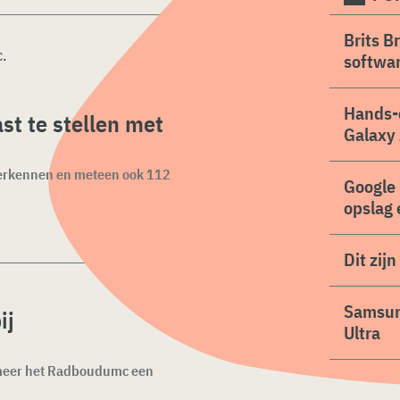
Brits B
c
.
softwa
Hands-
st te stellen met
Galaxy 
 herkennen en meteen ook 112
Google 
opslag 
Dit zij
Samsung
ij
Ultra
 meer het Radboudumc een