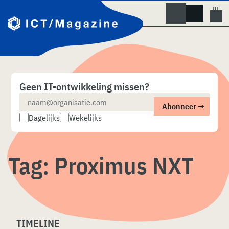
Skip
naar
content
Geen IT-ontwikkeling missen?
Dagelijks
Wekelijks
Tag:
Proximus NXT
TIMELINE