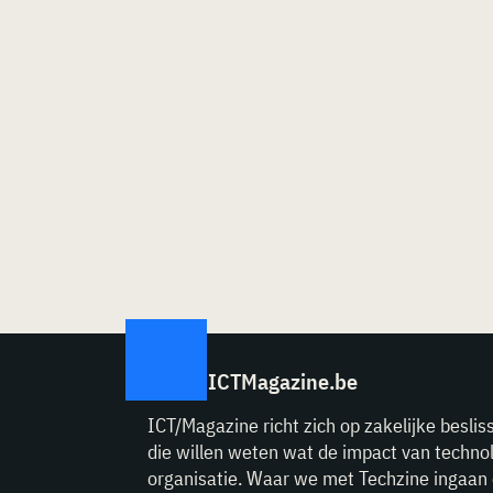
ICTMagazine.be
ICT/Magazine richt zich op zakelijke beslis
die willen weten wat de impact van technol
organisatie. Waar we met Techzine ingaan 