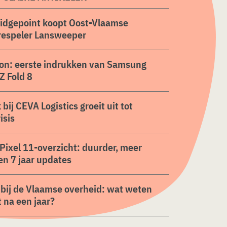
ridgepoint koopt Oost-Vlaamse
respeler Lansweeper
on: eerste indrukken van Samsung
Z Fold 8
 bij CEVA Logistics groeit uit tot
isis
Pixel 11-overzicht: duurder, meer
en 7 jaar updates
 bij de Vlaamse overheid: wat weten
 na een jaar?