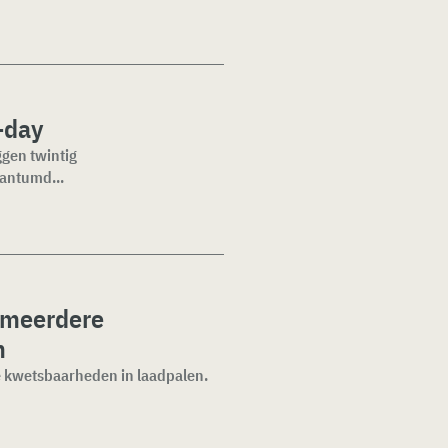
-day
ggen twintig
wantumd...
 meerdere
n
 kwetsbaarheden in laadpalen.