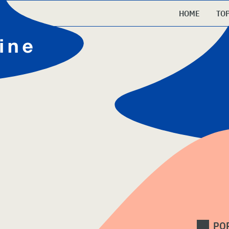
HOME
TO
PO