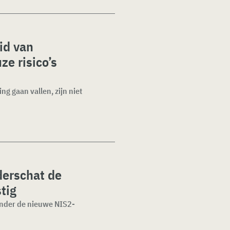
id van
ze risico’s
g gaan vallen, zijn niet
erschat de
tig
onder de nieuwe NIS2-