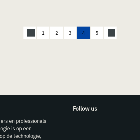
1
2
3
4
5
Follow us
sers en professionals
ogie is op een
op de technologie,