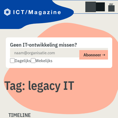
Skip
naar
content
Geen IT-ontwikkeling missen?
Dagelijks
Wekelijks
Tag:
legacy IT
TIMELINE