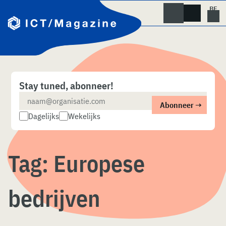
Skip
naar
content
Stay tuned, abonneer!
Dagelijks
Wekelijks
Tag:
Europese
bedrijven