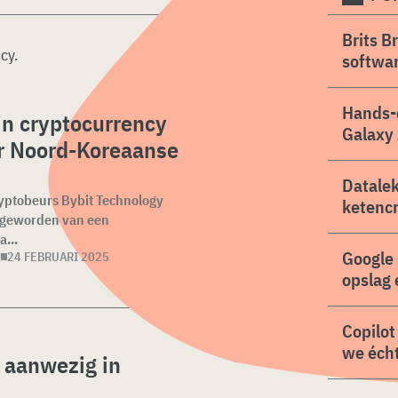
Brits B
ncy
.
softwa
Hands-
in cryptocurrency
Galaxy 
r Noord-Koreaanse
Datalek
yptobeurs Bybit Technology
ketencr
er geworden van een
a...
Google 
N
24 FEBRUARI 2025
opslag 
Copilot
we écht
 aanwezig in