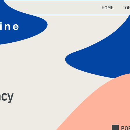
HOME
TO
ncy
PO