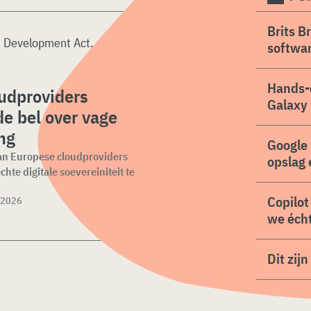
Brits B
I Development Act
.
softwa
Hands-
udproviders
Galaxy 
de bel over vage
ng
Google 
van Europese cloudproviders
opslag 
hte digitale soevereiniteit te
Copilot
 2026
we écht
Dit zij