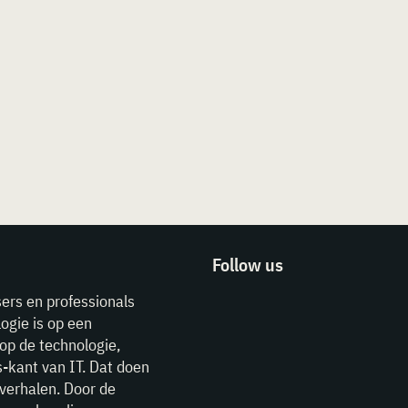
Follow us
sers en professionals
ogie is op een
op de technologie,
-kant van IT. Dat doen
verhalen. Door de