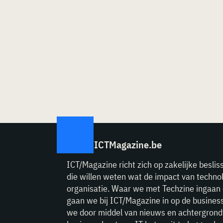
ICTMagazine.be
ICT/Magazine richt zich op zakelijke beslis
die willen weten wat de impact van technol
organisatie. Waar we met Techzine ingaan 
gaan we bij ICT/Magazine in op de business
we door middel van nieuws en achtergrond