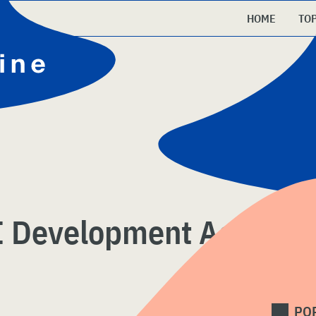
HOME
TO
I Development Act
PO