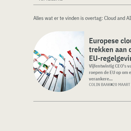
Alles wat er te vinden is overtag:
Cloud and A
Europese clo
trekken aan 
EU-regelgevi
Vijfentwintig CEO's 
roepen de EU op om ec
verankere...
COLIN BAAK
20 MAART