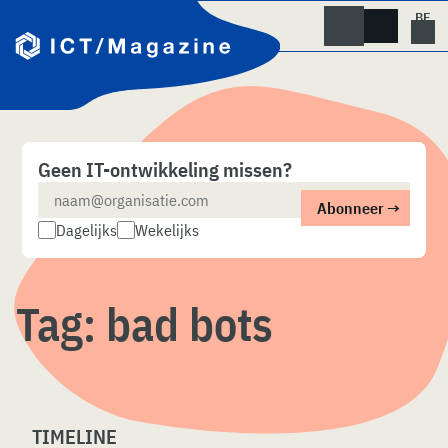
Skip
naar
content
Geen IT-ontwikkeling missen?
Dagelijks
Wekelijks
Tag:
bad bots
TIMELINE